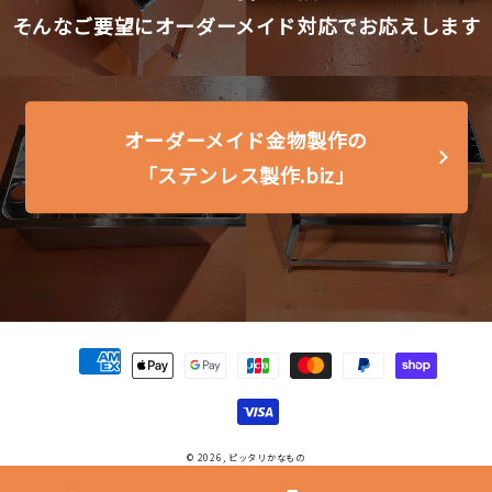
そんなご要望に
オーダーメイド対応で
お応えします
オーダーメイド金物製作の
「ステンレス製作.biz」
決
済
方
法
© 2026,
ピッタリかなもの