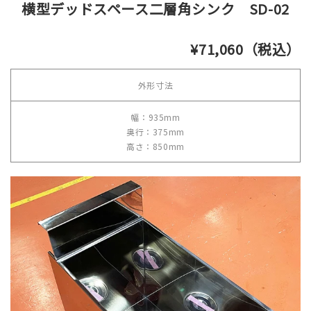
横型デッドスペース二層角シンク SD-02
¥71,060（税込）
外形寸法
幅：935mm
奥行：375mm
高さ：850mm