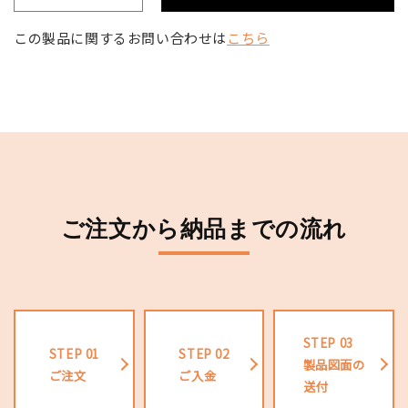
ア
ア
ン
ン
この製品に関するお問い合わせは
こちら
ダ
ダ
ー
ー
角
角
シ
シ
ン
ン
ク
ク
SB-
SB-
02
02
の
の
ご注文から納品までの流れ
数
数
量
量
を
を
減
増
ら
や
STEP 03
す
す
STEP 01
STEP 02
製品図面の
ご注文
ご入金
送付