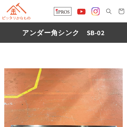
コンテ
カ
ンツに
ー
進む
ト
アンダー角シンク SB-02